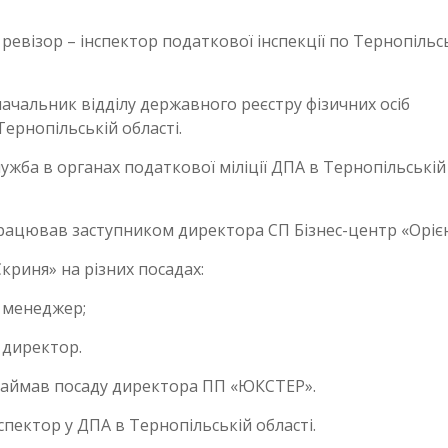
 ревізор – інспектор податкової інспекції по Тернопільс
начальник відділу державного реєстру фізичних осіб
Тернопільській області.
лужба в органах податкової міліції ДПА в Тернопільській
працював заступником директора СП Бізнес-центр «Оріє
криня» на різних посадах:
– менеджер;
 директор.
 займав посаду директора ПП «ЮКСТЕР».
спектор у ДПА в Тернопільській області.