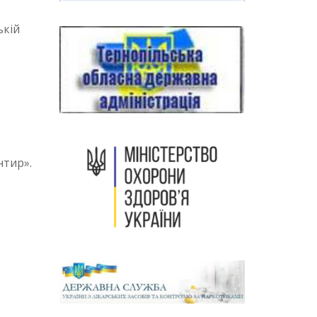
ькій
нтир».