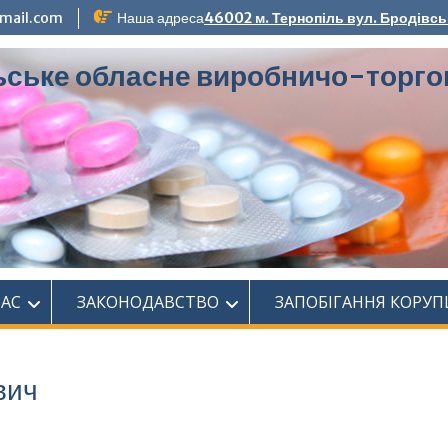
mail.com
Наша адреса
46002 м. Тернопіль вул. Бродівсь
ьське обласне виробничо-торго
НАС
ЗАКОНОДАВСТВО
ЗАПОБІГАННЯ КОРУП
вич