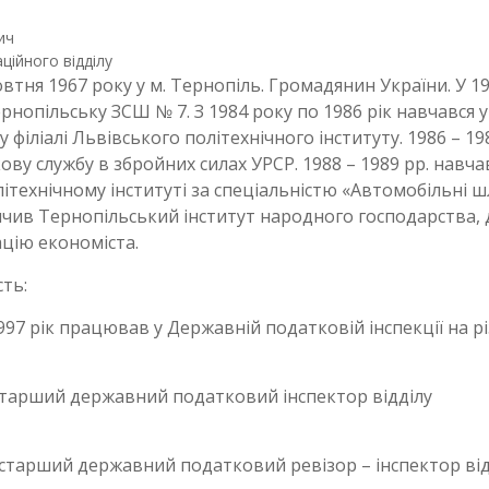
ич
ційного відділу
втня 1967 року у м. Тернопіль. Громадянин України. У 1
рнопільську ЗСШ № 7. З 1984 року по 1986 рік навчався у
філіалі Львівського політехнічного інституту. 1986 – 19
ву службу в збройних силах УРСР. 1988 – 1989 рр. навча
ітехнічному інституті за спеціальністю «Автомобільні ш
інчив Тернопільський інститут народного господарства, 
ацію економіста.
сть:
997 рік працював у Державній податковій інспекції на р
 старший державний податковий інспектор відділу
 старший державний податковий ревізор – інспектор від