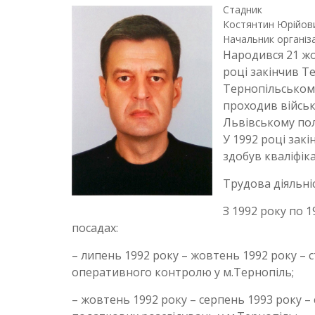
Стадник
Костянтин Юрійов
Начальник організа
Народився 21 жо
році закінчив Те
Тернопільському 
проходив військо
Львівському пол
У 1992 році зак
здобув кваліфік
Трудова діяльні
З 1992 року по 1
посадах:
– липень 1992 року – жовтень 1992 року –
оперативного контролю у м.Тернопіль;
– жовтень 1992 року – серпень 1993 року –