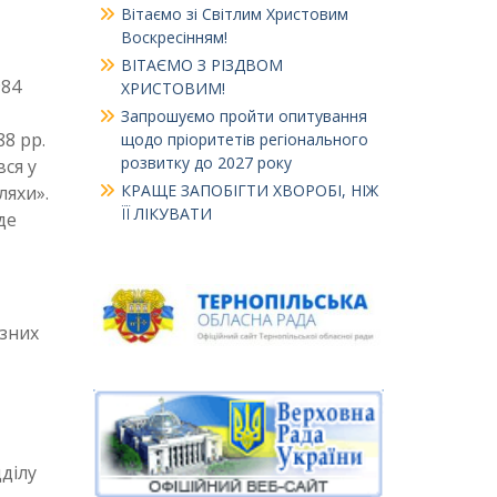
Вітаємо зі Світлим Христовим
Воскресінням!
ВІТАЄМО З РІЗДВОМ
984
ХРИСТОВИМ!
Запрошуємо пройти опитування
88 рр.
щодо пріоритетів регіонального
розвитку до 2027 року
вся у
КРАЩЕ ЗАПОБІГТИ ХВОРОБІ, НІЖ
ляхи».
ЇЇ ЛІКУВАТИ
де
ізних
ділу