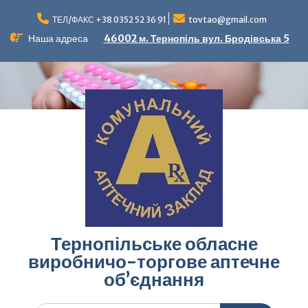
Перейти
до
ТЕЛ/ФАКС +38 0352 52 36 91
tovtao@gmail.com
вмісту
Наша адреса
46002 м. Тернопіль вул. Бродівська 5
Тернопільське обласне
виробничо-торгове аптечне
об’єднання