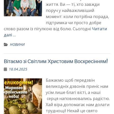
життя. Ви — ті, хто завжди
поруч у найважливіший
момент: коли потрібна порада,
підтримка чи просто добре
слово разом із пігулкою від болю. Сьогодні
Читати
далі …
НОВИНИ
Вітаємо зі Світлим Христовим Воскресінням!
18.04.2025
Бажаємо щоб передзвін
великодніх дзвонів приніс нам
усім лише благі вісті, а наші
серця наповнювались радістю.
Хай віра допомагає нам долати
труднощі! Нехай це свято