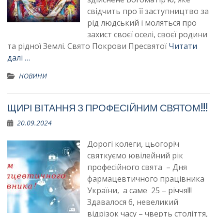
свідчить про її заступництво за
рід людський і моляться про
захист своєї оселі, своєї родини
та рідної Землі. Свято Покрови Пресвятої
Читати
далі …
НОВИНИ
ЩИРІ ВІТАННЯ З ПРОФЕСІЙНИМ СВЯТОМ!!!
20.09.2024
Дорогі колеги, цьогоріч
святкуємо ювілейний рік
професійного свята – Дня
фармацевтичного працівника
України, а саме 25 – річчя!!!
Здавалося б, невеликий
відрізок часу – чверть століття,