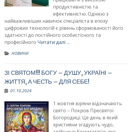
продуктивністю та
ефективністю. Однією з
найважливіших навичок спеціаліста в епоху
цифрових технологій є рівень сформованості його
здатності до постійного особистісного та
професійного
Читати далі …
НОВИНИ
ЗІ СВЯТОМ!!! БОГУ – ДУШУ, УКРАЇНІ –
ЖИТТЯ, А ЧЕСТЬ – ДЛЯ СЕБЕ!
01.10.2024
1 жовтня віряни відзначають
свято – Покров Пресвятої
Богородиці. Це день в який
християни згадують чудо,
здійснене Богоматір’ю, яке